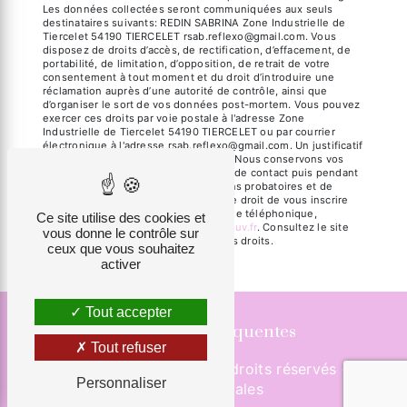
Les données collectées seront communiquées aux seuls
destinataires suivants: REDIN SABRINA Zone Industrielle de
Tiercelet 54190 TIERCELET rsab.reflexo@gmail.com. Vous
disposez de droits d’accès, de rectification, d’effacement, de
portabilité, de limitation, d’opposition, de retrait de votre
consentement à tout moment et du droit d’introduire une
réclamation auprès d’une autorité de contrôle, ainsi que
d’organiser le sort de vos données post-mortem. Vous pouvez
exercer ces droits par voie postale à l'adresse Zone
Industrielle de Tiercelet 54190 TIERCELET ou par courrier
électronique à l'adresse rsab.reflexo@gmail.com. Un justificatif
d'identité pourra vous être demandé. Nous conservons vos
données pendant la période de prise de contact puis pendant
la durée de prescription légale aux fins probatoires et de
gestion des contentieux. Vous avez le droit de vous inscrire
sur la liste d'opposition au démarchage téléphonique,
Ce site utilise des cookies et
disponible à cette adresse:
Bloctel.gouv.fr
. Consultez le site
vous donne le contrôle sur
cnil.fr pour plus d’informations sur vos droits.
ceux que vous souhaitez
activer
Tout accepter
Recherches fréquentes
Tout refuser
©
Vistalid
- 2026 - Tous droits réservés -
Personnaliser
Mentions légales