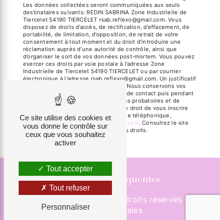
Les données collectées seront communiquées aux seuls
destinataires suivants: REDIN SABRINA Zone Industrielle de
Tiercelet 54190 TIERCELET rsab.reflexo@gmail.com. Vous
disposez de droits d’accès, de rectification, d’effacement, de
portabilité, de limitation, d’opposition, de retrait de votre
consentement à tout moment et du droit d’introduire une
réclamation auprès d’une autorité de contrôle, ainsi que
d’organiser le sort de vos données post-mortem. Vous pouvez
exercer ces droits par voie postale à l'adresse Zone
Industrielle de Tiercelet 54190 TIERCELET ou par courrier
électronique à l'adresse rsab.reflexo@gmail.com. Un justificatif
d'identité pourra vous être demandé. Nous conservons vos
données pendant la période de prise de contact puis pendant
la durée de prescription légale aux fins probatoires et de
gestion des contentieux. Vous avez le droit de vous inscrire
sur la liste d'opposition au démarchage téléphonique,
Ce site utilise des cookies et
disponible à cette adresse:
Bloctel.gouv.fr
. Consultez le site
vous donne le contrôle sur
cnil.fr pour plus d’informations sur vos droits.
ceux que vous souhaitez
activer
Tout accepter
Recherches fréquentes
Tout refuser
©
Vistalid
- 2026 - Tous droits réservés -
Personnaliser
Mentions légales