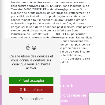
Les données collectées seront communiquées aux seuls
destinataires suivants: REDIN SABRINA Zone Industrielle de
Tiercelet 54190 TIERCELET rsab.reflexo@gmail.com. Vous
disposez de droits d’accès, de rectification, d’effacement, de
portabilité, de limitation, d’opposition, de retrait de votre
consentement à tout moment et du droit d’introduire une
réclamation auprès d’une autorité de contrôle, ainsi que
d’organiser le sort de vos données post-mortem. Vous pouvez
exercer ces droits par voie postale à l'adresse Zone
Industrielle de Tiercelet 54190 TIERCELET ou par courrier
électronique à l'adresse rsab.reflexo@gmail.com. Un justificatif
d'identité pourra vous être demandé. Nous conservons vos
données pendant la période de prise de contact puis pendant
la durée de prescription légale aux fins probatoires et de
gestion des contentieux. Vous avez le droit de vous inscrire
sur la liste d'opposition au démarchage téléphonique,
Ce site utilise des cookies et
disponible à cette adresse:
Bloctel.gouv.fr
. Consultez le site
vous donne le contrôle sur
cnil.fr pour plus d’informations sur vos droits.
ceux que vous souhaitez
activer
Tout accepter
Recherches fréquentes
Tout refuser
©
Vistalid
- 2026 - Tous droits réservés -
Personnaliser
Mentions légales