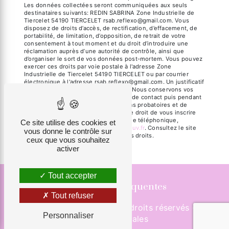
Les données collectées seront communiquées aux seuls
destinataires suivants: REDIN SABRINA Zone Industrielle de
Tiercelet 54190 TIERCELET rsab.reflexo@gmail.com. Vous
disposez de droits d’accès, de rectification, d’effacement, de
portabilité, de limitation, d’opposition, de retrait de votre
consentement à tout moment et du droit d’introduire une
réclamation auprès d’une autorité de contrôle, ainsi que
d’organiser le sort de vos données post-mortem. Vous pouvez
exercer ces droits par voie postale à l'adresse Zone
Industrielle de Tiercelet 54190 TIERCELET ou par courrier
électronique à l'adresse rsab.reflexo@gmail.com. Un justificatif
d'identité pourra vous être demandé. Nous conservons vos
données pendant la période de prise de contact puis pendant
la durée de prescription légale aux fins probatoires et de
gestion des contentieux. Vous avez le droit de vous inscrire
sur la liste d'opposition au démarchage téléphonique,
Ce site utilise des cookies et
disponible à cette adresse:
Bloctel.gouv.fr
. Consultez le site
vous donne le contrôle sur
cnil.fr pour plus d’informations sur vos droits.
ceux que vous souhaitez
activer
Tout accepter
Recherches fréquentes
Tout refuser
©
Vistalid
- 2026 - Tous droits réservés -
Personnaliser
Mentions légales