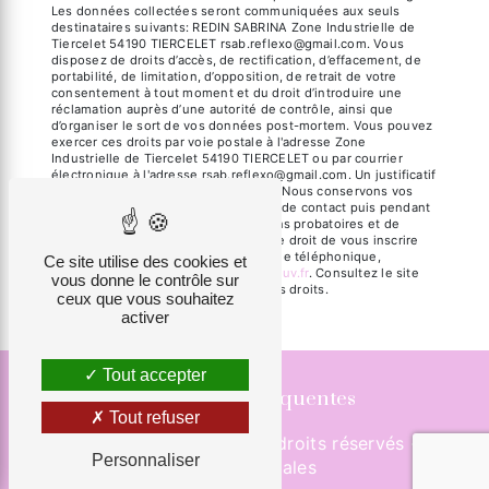
Les données collectées seront communiquées aux seuls
destinataires suivants: REDIN SABRINA Zone Industrielle de
Tiercelet 54190 TIERCELET rsab.reflexo@gmail.com. Vous
disposez de droits d’accès, de rectification, d’effacement, de
portabilité, de limitation, d’opposition, de retrait de votre
consentement à tout moment et du droit d’introduire une
réclamation auprès d’une autorité de contrôle, ainsi que
d’organiser le sort de vos données post-mortem. Vous pouvez
exercer ces droits par voie postale à l'adresse Zone
Industrielle de Tiercelet 54190 TIERCELET ou par courrier
électronique à l'adresse rsab.reflexo@gmail.com. Un justificatif
d'identité pourra vous être demandé. Nous conservons vos
données pendant la période de prise de contact puis pendant
la durée de prescription légale aux fins probatoires et de
gestion des contentieux. Vous avez le droit de vous inscrire
sur la liste d'opposition au démarchage téléphonique,
Ce site utilise des cookies et
disponible à cette adresse:
Bloctel.gouv.fr
. Consultez le site
vous donne le contrôle sur
cnil.fr pour plus d’informations sur vos droits.
ceux que vous souhaitez
activer
Tout accepter
Recherches fréquentes
Tout refuser
©
Vistalid
- 2026 - Tous droits réservés -
Personnaliser
Mentions légales